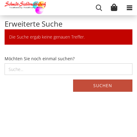
Erweiterte Suche
Die Suche ergab keine genauen Treffer.
MÖCHTEN
Möchten Sie noch einmal suchen?
SIE
NOCH
EINMAL
SUCHEN?
SUCHEN