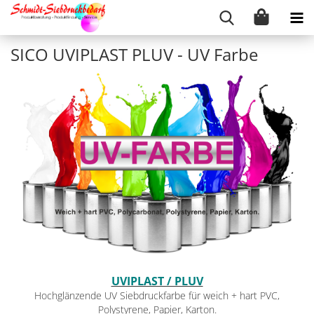
SICO UVIPLAST PLUV - UV Farbe
UVIPLAST / PLUV
Hochglänzende UV Siebdruckfarbe für weich + hart PVC,
Polystyrene, Papier, Karton.