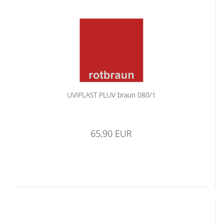
UVIPLAST PLUV braun 080/1
65,90 EUR