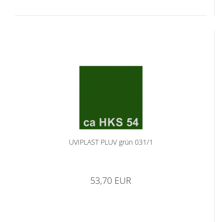
UVIPLAST PLUV grün 031/1
53,70 EUR