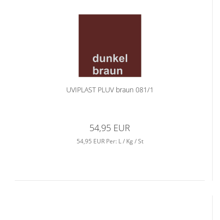
UVIPLAST PLUV braun 081/1
54,95 EUR
54,95 EUR Per: L / Kg / St