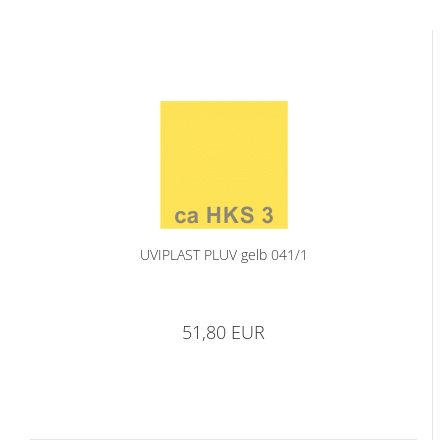
UVIPLAST PLUV gelb 041/1
51,80 EUR