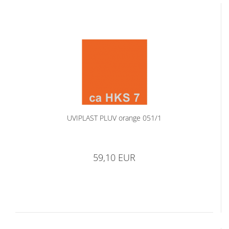
UVIPLAST PLUV orange 051/1
59,10 EUR