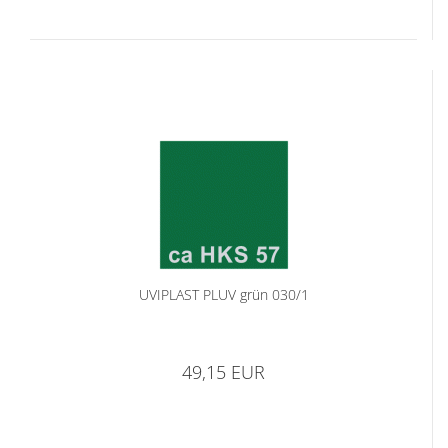
UVIPLAST PLUV grün 030/1
49,15 EUR