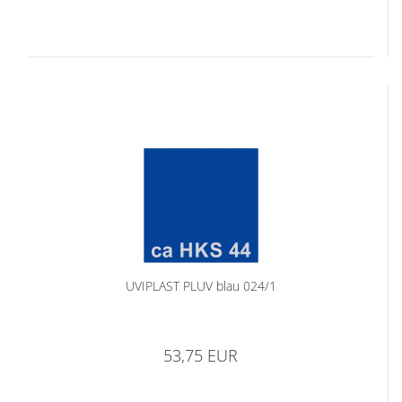
UVIPLAST PLUV blau 024/1
53,75 EUR