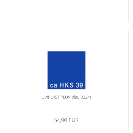
UVIPLAST PLUV blau 022/1
54,90 EUR