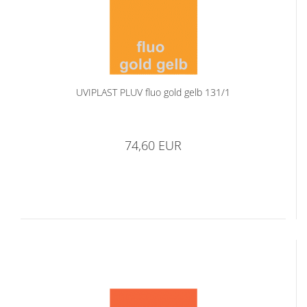
UVIPLAST PLUV fluo gold gelb 131/1
74,60 EUR