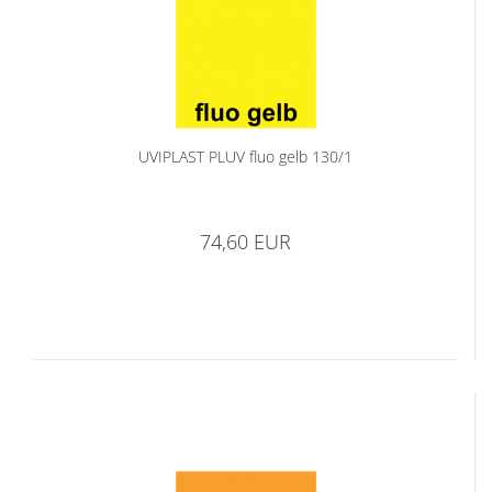
UVIPLAST PLUV fluo gelb 130/1
74,60 EUR