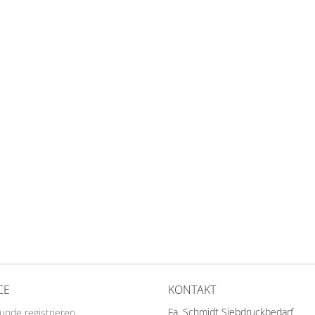
CE
KONTAKT
Fa. Schmidt Siebdruckbedarf
Kunde registrieren