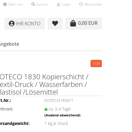
Über uns
Suchen
Login
Merkzettel
0,00 EUR
IHR KONTO
Angebote
TOP
OTECO 1830 Kopierschicht /
extil-Druck / Wasserfarben /
lastisol /Lösemittel
t.Nr.:
FOTECO1830/1
eferzeit:
ca. 3-4 Tage
(Ausland abweichend)
ersandgewicht:
1
kg je Stück