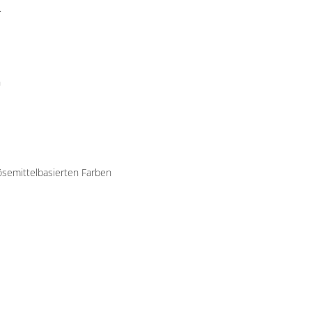
.
n
ösemittelbasierten Farben