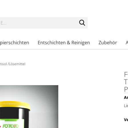
Suche...
pierschichten
Entschichten & Reinigen
Zubehör
tisol /Lösemittel
F
T
P
Ar
Li
V