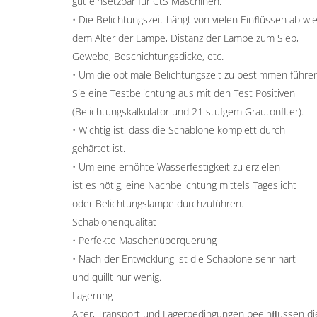
gut einsetzbar für CtS Maschinen.
• Die Belichtungszeit hängt von vielen Einﬂüssen ab wi
dem Alter der Lampe, Distanz der Lampe zum Sieb,
Gewebe, Beschichtungsdicke, etc.
• Um die optimale Belichtungszeit zu bestimmen führe
Sie eine Testbelichtung aus mit den Test Positiven
(Belichtungskalkulator und 21 stufgem Grautonflter).
• Wichtig ist, dass die Schablone komplett durch
gehärtet ist.
• Um eine erhöhte Wasserfestigkeit zu erzielen
ist es nötig, eine Nachbelichtung mittels Tageslicht
oder Belichtungslampe durchzuführen.
Schablonenqualität
• Perfekte Maschenüberquerung
• Nach der Entwicklung ist die Schablone sehr hart
und quillt nur wenig.
Lagerung
Alter, Transport und Lagerbedingungen beeinﬂussen die