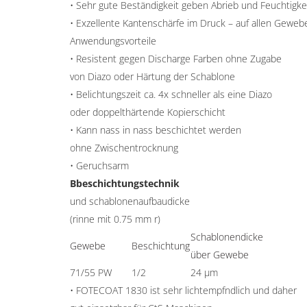
• Sehr gute Beständigkeit geben Abrieb und Feuchtigke
• Exzellente Kantenschärfe im Druck – auf allen Geweb
Anwendungsvorteile
• Resistent gegen Discharge Farben ohne Zugabe
von Diazo oder Härtung der Schablone
• Belichtungszeit ca. 4x schneller als eine Diazo
oder doppelthärtende Kopierschicht
• Kann nass in nass beschichtet werden
ohne Zwischentrocknung
• Geruchsarm
Bbeschichtungstechnik
und schablonenaufbaudicke
(rinne mit 0.75 mm r)
Schablonendicke
Gewebe
Beschichtung
über Gewebe
71/55 PW
1/2
24 µm
•
FOTECOAT 1830
ist sehr lichtempfndlich und daher