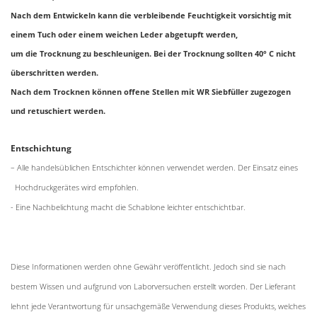
Nach dem Entwickeln kann die verbleibende Feuchtigkeit vorsichtig mit
einem Tuch oder einem weichen Leder abgetupft werden,
um die Trocknung zu beschleunigen. Bei der Trocknung sollten 40° C nicht
überschritten werden.
Nach dem Trocknen können offene Stellen mit WR Siebfüller zugezogen
und retuschiert werden.
Entschichtung
– Alle handelsüblichen Entschichter können verwendet werden. Der Einsatz eines
Hochdruckgerätes wird empfohlen.
- Eine Nachbelichtung macht die Schablone leichter entschichtbar.
Diese Informationen werden ohne Gewähr veröffentlicht. Jedoch sind sie nach
bestem Wissen und aufgrund von Laborversuchen erstellt worden. Der Lieferant
lehnt jede Verantwortung für unsachgemäße Verwendung dieses Produkts, welches