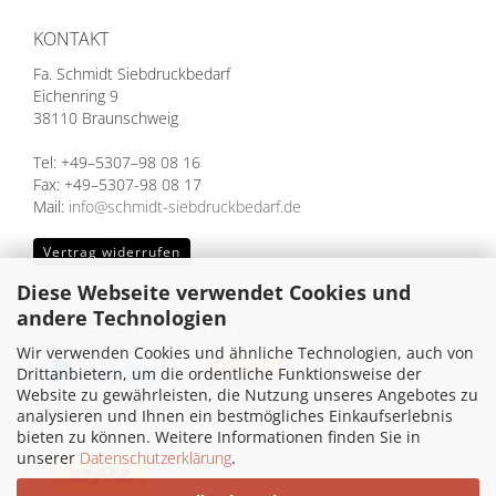
KONTAKT
Fa. Schmidt Siebdruckbedarf
Eichenring 9
38110 Braunschweig
Tel: +49–5307–98 08 16
Fax: +49–5307-98 08 17
Mail:
info@schmidt-siebdruckbedarf.de
Vertrag widerrufen
Diese Webseite verwendet Cookies und
andere Technologien
SICHER EINKAUFEN MIT
Wir verwenden Cookies und ähnliche Technologien, auch von
Drittanbietern, um die ordentliche Funktionsweise der
Website zu gewährleisten, die Nutzung unseres Angebotes zu
analysieren und Ihnen ein bestmögliches Einkaufserlebnis
WIR VERSENDEN MIT
bieten zu können. Weitere Informationen finden Sie in
unserer
Datenschutzerklärung
.