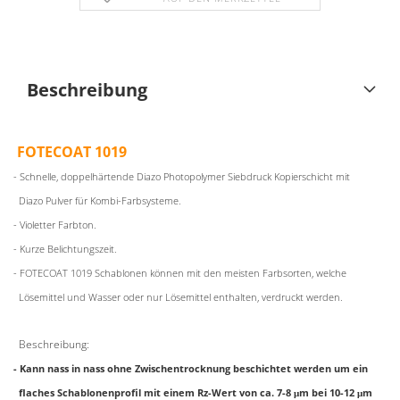
Beschreibung
FOTECOAT 1019
- Schnelle, doppelhärtende Diazo Photopolymer Siebdruck Kopierschicht mit
Diazo Pulver für Kombi-Farbsysteme.
- Violetter Farbton.
- Kurze Belichtungszeit.
- FOTECOAT 1019 Schablonen können mit den meisten Farbsorten, welche
Lösemittel und Wasser oder nur Lösemittel enthalten, verdruckt werden.
Beschreibung
:
- Kann nass in nass ohne Zwischentrocknung beschichtet werden um ein
flaches Schablonenprofil mit einem Rz-Wert von ca. 7-8 μm bei 10-12 μm