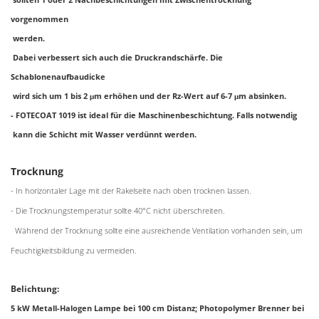
vorgenommen
werden.
Dabei verbessert sich auch die Druckrandschärfe. Die
Schablonenaufbaudicke
wird sich um 1 bis 2 μm erhöhen und der Rz-Wert auf 6-7 μm absinken.
- FOTECOAT 1019 ist ideal für die Maschinenbeschichtung. Falls notwendig
kann die Schicht mit Wasser verdünnt werden.
Trocknung
-
In horizontaler Lage mit der Rakelseite nach oben trocknen lassen.
- Die Trocknungstemperatur sollte 40°C nicht überschreiten.
Während der Trocknung sollte eine ausreichende Ventilation vorhanden sein, um
Feuchtigkeitsbildung zu vermeiden.
Belichtung:
5 kW Metall-Halogen Lampe bei 100 cm Distanz; Photopolymer Brenner bei