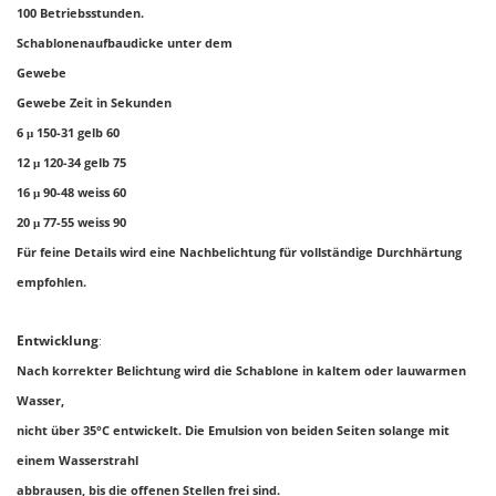
100 Betriebsstunden.
Schablonenaufbaudicke unter dem
Gewebe
Gewebe Zeit in Sekunden
6 μ 150-31 gelb 60
12 μ 120-34 gelb 75
16 μ 90-48 weiss 60
20 μ 77-55 weiss 90
Für feine Details wird eine Nachbelichtung für vollständige Durchhärtung
empfohlen.
Entwicklung
:
Nach korrekter Belichtung wird die Schablone in kaltem oder lauwarmen
Wasser,
nicht über 35°C entwickelt. Die Emulsion von beiden Seiten solange mit
einem Wasserstrahl
abbrausen, bis die offenen Stellen frei sind.